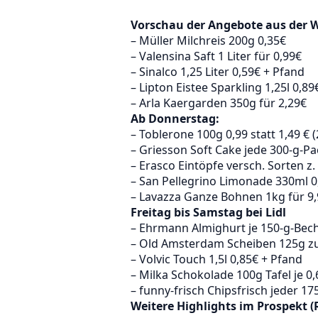
Vorschau der Angebote aus der 
– Müller Milchreis 200g 0,35€
– Valensina Saft 1 Liter für 0,99€
– Sinalco 1,25 Liter 0,59€ + Pfand
– Lipton Eistee Sparkling 1,25l 0,89
– Arla Kaergarden 350g für 2,29€
Ab Donnerstag:
– Toblerone 100g 0,99 statt 1,49 € 
– Griesson Soft Cake jede 300-g-P
– Erasco Eintöpfe versch. Sorten z.
– San Pellegrino Limonade 330ml 0
– Lavazza Ganze Bohnen 1kg für 9
Freitag bis Samstag bei Lidl
– Ehrmann Almighurt je 150-g-Bech
– Old Amsterdam Scheiben 125g zu
– Volvic Touch 1,5l 0,85€ + Pfand
– Milka Schokolade 100g Tafel je 0
– funny-frisch Chipsfrisch jeder 17
Weitere Highlights im Prospekt (