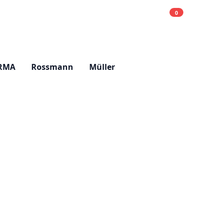
0
Einkaufsliste
Hell
RMA
Rossmann
Müller