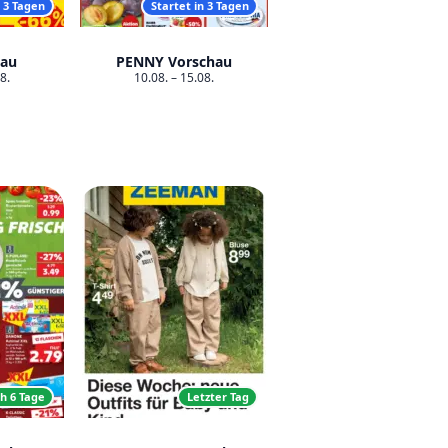
n 3 Tagen
Startet in 3 Tagen
hau
PENNY Vorschau
8.
10.08. – 15.08.
h 6 Tage
Letzter Tag