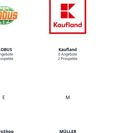
LOBUS
Kaufland
ngebote
0 Angebote
rospekte
2 Prospekte
E
M
roShop
MÜLLER