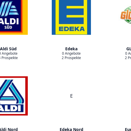
Aldi Süd
Edeka
G
0 Angebote
0 Angebote
0 A
3 Prospekte
2 Prospekte
2 P
E
Aldi Nord
Edeka Nord
Eu