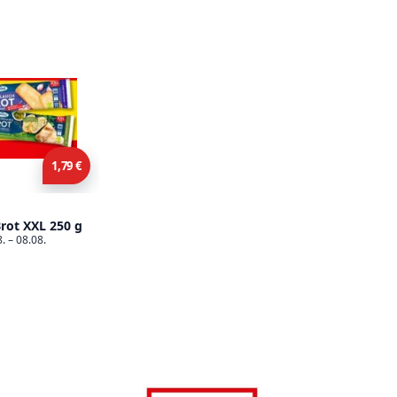
1,79 €
rot XXL 250 g
. – 08.08.