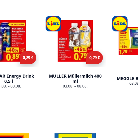
0,89 €
0,79 €
AR Energy Drink
MÜLLER Müllermilch 400
MEGGLE B
0,5 l
ml
03.08
.08. – 08.08.
03.08. – 08.08.