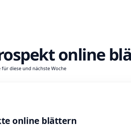
rospekt online bl
e für diese und nächste Woche
gsprospekt
te online blättern