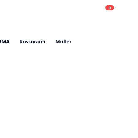
0
Einkaufsliste
Hell
RMA
Rossmann
Müller