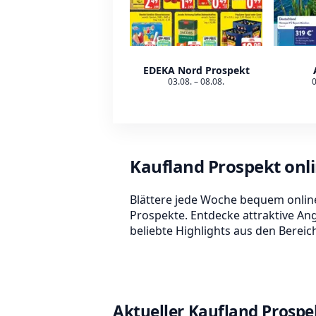
EDEKA Nord Prospekt
03.08. – 08.08.
0
Kaufland Prospekt onl
Blättere jede Woche bequem online
Prospekte. Entdecke attraktive An
beliebte Highlights aus den Bereiche
Aktueller Kaufland Prospe