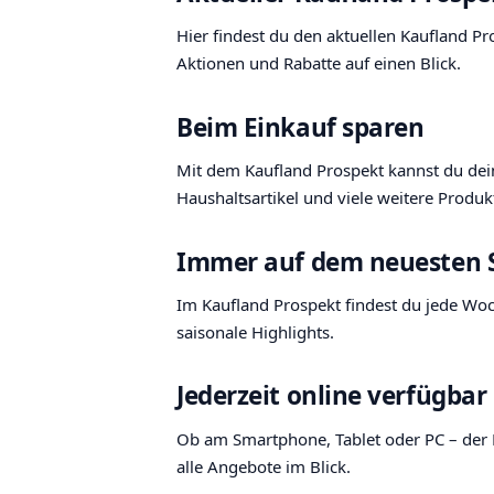
Hier findest du den aktuellen Kaufland P
Aktionen und Rabatte auf einen Blick.
Beim Einkauf sparen
Mit dem Kaufland Prospekt kannst du deine
Haushaltsartikel und viele weitere Produk
Immer auf dem neuesten 
Im Kaufland Prospekt findest du jede Wo
saisonale Highlights.
Jederzeit online verfügbar
Ob am Smartphone, Tablet oder PC – der K
alle Angebote im Blick.