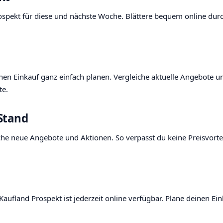
rospekt für diese und nächste Woche. Blättere bequem online dur
n Einkauf ganz einfach planen. Vergleiche aktuelle Angebote und 
te.
Stand
che neue Angebote und Aktionen. So verpasst du keine Preisvort
aufland Prospekt ist jederzeit online verfügbar. Plane deinen 