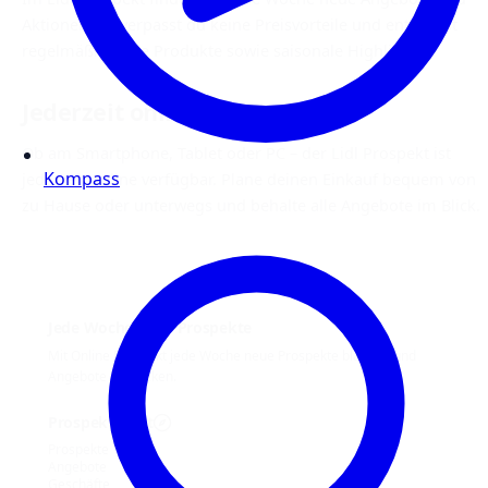
Aktionen. So verpasst du keine Preisvorteile und entdeckst
regelmäßig neue Produkte sowie saisonale Highlights.
Jederzeit online verfügbar
Ob am Smartphone, Tablet oder PC – der Lidl Prospekt ist
Kompass
jederzeit online verfügbar. Plane deinen Einkauf bequem von
zu Hause oder unterwegs und behalte alle Angebote im Blick.
Jede Woche neue Prospekte
Mit Online Prospekt jede Woche neue Prospekte blättern und
Angebote entdecken.
Prospekt-Welt
Prospekte
Angebote
Geschäfte