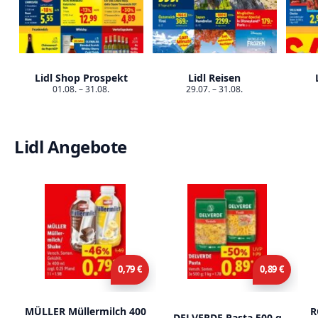
Lidl Shop Prospekt
Lidl Reisen
01.08. – 31.08.
29.07. – 31.08.
Lidl Angebote
0,79 €
0,89 €
MÜLLER Müllermilch 400
R
DELVERDE Pasta 500 g