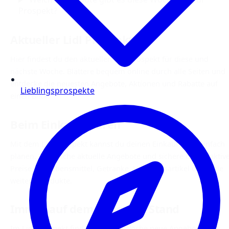
Prospekt?
Aktueller Lidl Prospekt
Hier findest du den aktuellen Lidl Prospekt für diese und
nächste Woche. Blättere bequem online durch alle Seiten und
entdecke die neuesten Angebote, Aktionen und Rabatte auf
Lieblingsprospekte
einen Blick.
Beim Einkauf sparen
Mit dem Lidl Prospekt kannst du deinen Einkauf ganz einfach
planen. Vergleiche aktuelle Angebote und sichere dir attraktiv
Preise auf Lebensmittel, Getränke, Haushaltsartikel und viele
weitere Produkte.
Immer auf dem neuesten Stand
Im Lidl Prospekt findest du jede Woche neue Angebote und