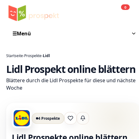
0
Einkauf
He
☰
Menü
Startseite
›
Prospekte
›
Lidl
Lidl Prospekt online blättern
Blättere durch die Lidl Prospekte für diese und nächste
Woche
4 Prospekte
Lieblingsprospekt
Lidl Prospekte online blättern