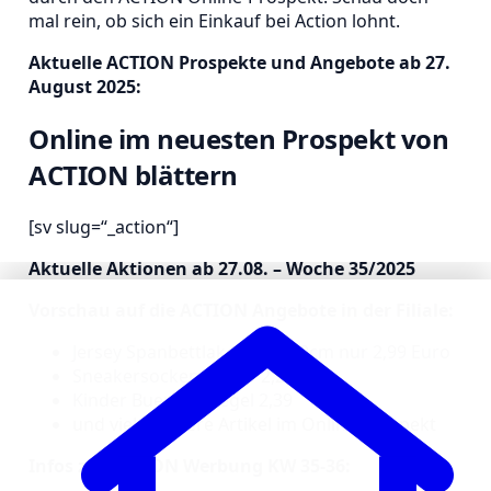
mal rein, ob sich ein Einkauf bei Action lohnt.
Aktuelle ACTION Prospekte und Angebote ab 27.
August 2025:
Online im neuesten Prospekt von
ACTION blättern
[sv slug=“_action“]
Aktuelle Aktionen ab 27.08. – Woche 35/2025
Vorschau auf die ACTION Angebote in der Filiale:
Jersey Spanbettlaken 90x200cm nur 2,99 Euro
Sneakersocken 3 Paar 2,28
Kinder Bueno 6 Riegel 2,39
und viele weitere Artikel im Online Prospekt
Infos zur ACTION Werbung KW 35-36: