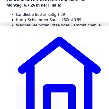
Montag, 6.7.26 in der Filiale:
Landliebe Butter 250g 1,29
Knorr Schlemmer Sauce 250ml 0,99
Wagner Steinofen Pizza oder Flammkuchen je
1,79
Balisto Riegel 8er-Pack 1,99
Non-Food-Artikel
Angebote ab Donnerstag, 02.07.2026:
Weihenstephan Frische Milch je 1l 1,11
Nur am Samstag:
Doritos Tortillas Chips 110g
nur 0,88
Alle Wochenangebote in der 28. KW kannst du hier
im ALDI Online Prospekt entdecken.