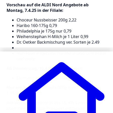
Vorschau auf die ALDI Nord Angebote ab
Montag, 7.4.25 in der Filiale:
Choceur Nussbeisser 200g 2,22
Haribo 160-175g 0,79
Philadelphia je 175g nur 0,79
Weihenstephan H-Milch je 1 Liter 0,99
Dr. Oetker Backmischung ver. Sorten je 2.49
Non Food Angebote: Wanderartikel, Grillartikel
und mehr
Ab Donnerstag, 10.4.2025 im Angebot:
Ehrmann Almighurt je 150g 0,35
Nur am Samstag:
Nutella 500g zum Aktionspreis
1.99 (42% gespart)
Alle Wochenangebote in der 15. KW kannst du hier
oben im ALDI Online Prospekt entdecken.