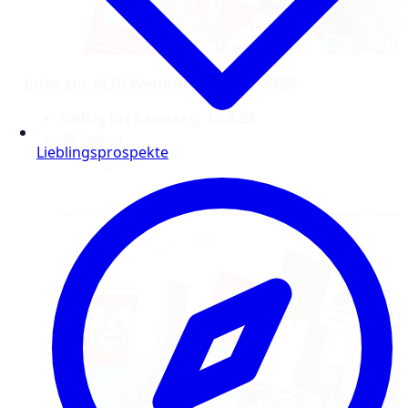
Infos zur ALDI Werbung – KW 15/2025
:
Gültig bis Samstag, 12.4.25
48 Seiten
Lieblingsprospekte