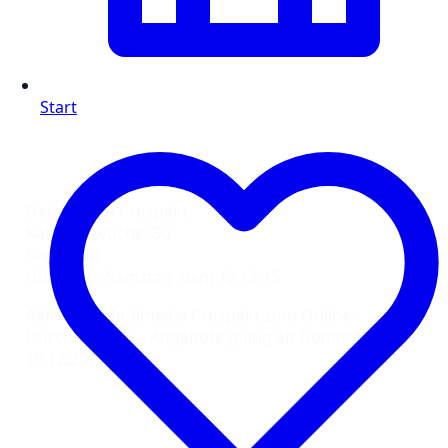
Start
Details zum Prospekt
Kalenderwoche: 50
Seiten: 36
Gültig bis: Samstag, dem 12.12.15
Aldi Nord Multimedia Prospekt zum Online-
Durchblättern – Angebote gültig ab Donnerstag,
10.12.2015: