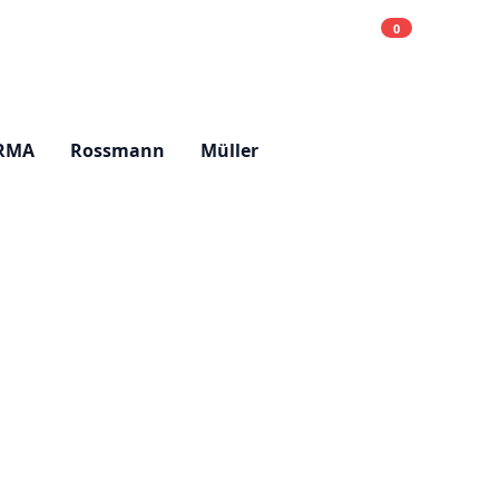
0
Einkaufsliste
Hell
RMA
Rossmann
Müller