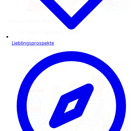
Infos zur ALDI Werbung – KW 14/2025
:
Gültig bis Samstag, 5.4.25
48 Seiten
Lieblingsprospekte