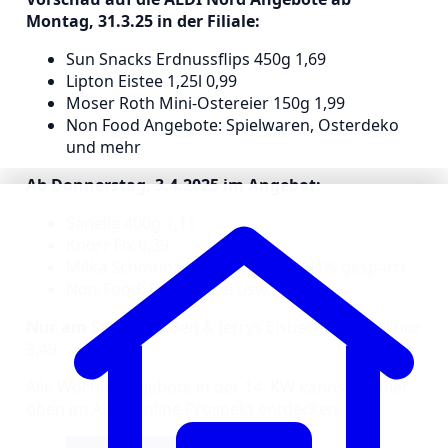
Montag, 31.3.25 in der Filiale:
Sun Snacks Erdnussflips 450g 1,69
Lipton Eistee 1,25l 0,99
Moser Roth Mini-Ostereier 150g 1,99
Non Food Angebote: Spielwaren, Osterdeko
und mehr
Ab Donnerstag, 3.4.2025 im Angebot:
Sanella 400g 1,11
Knorr Fix 0,39
Milka Schmunzelhase 45g 0,99 (41% gespart)
Non-Food: Backartikel usw.
Nur am Samstag:
Ben & Jerrys Eisbecher 465ml nur
3,49
Alle Wochenangebote in der 14. KW kannst du hier
oben im ALDI Online Prospekt entdecken.