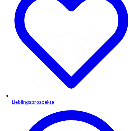
Lieblingsprospekte