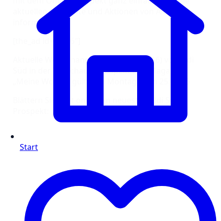
mit dem Online Prospekt ganz einfach über die
aktuellen Angebote und Aktionen von Aldi Süd
informiert.
[the_ad id=“1316″]
Aktuelle Wochenangebote (KW 17/2016) von Aldi
Süd in der Vorschau – Prospekt und Magazin
„Meine Woche“ gültig ab Montag, dem 25.04.16
Blättern Sie jetzt online im neuesten Aldi Süd
Prospekt:
Start