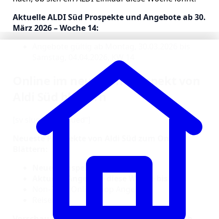
Aktuelle ALDI Süd Prospekte und Angebote ab 30.
März 2026 – Woche 14:
Angebote gültig ab Montag, 30.03.2026 bis
Samstag, 04.04.2026, KW 14
Online im neuesten Prospekt von
Aldi Süd blättern
[sv slug=“_aldi-sued“]
Neueste Prospekte von Aldi Süd zum Online
Blättern:
Neuer Prospekt ab 30.3.2026
Aktuelle Angebote diese Woche bis 28.3.
Non-Food Onlineshop Angebote
Reisen
Vorschau auf die ALDI Süd Angebote KW 14 ab