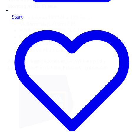
Montag in der Filiale:
Start
Philadelphia 150-195g 0,89 Euro
Müllermilch je 400ml 0,66
Haribo Fruchtgummi 160-175g 0,77
Choceur Schokorosinen 200g 1,29
Backwaren Aktionen
Non-Food Aktionsartikel
Alle Wochenangebote der 14. KW kannst du
bequem oben im Online Prospekt entdecken.