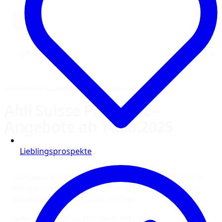
0
Einkauf
He
☰
Menü
Startseite
›
Aldi Suisse Prospekt – Angebote ab 14.08.2025
Aldi Suisse Prospekt –
Angebote ab 14.08.2025
Lieblingsprospekte
Der neue Aldi Suisse Prospekt ist online! Im Online-
Prospekt hast du jederzeit einen Blick auf aktuelle
Aktionen von Aldi Suisse werfen.
Jeden Donnerstag erscheint ein neuer