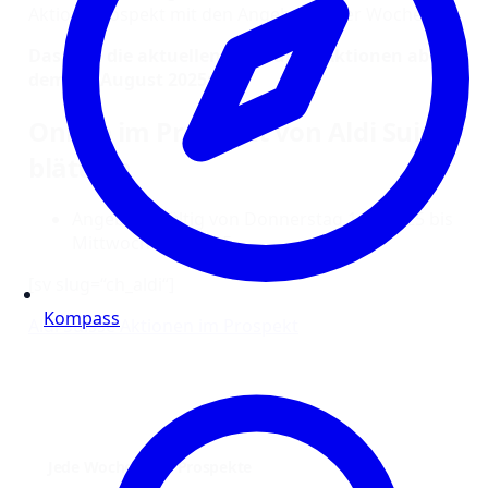
Aktionsprospekt mit den Angeboten der Woche.
Das sind die aktuellen Aldi Suisse Aktionen ab
dem 14. August 2025:
Online im Prospekt von Aldi Suisse
blättern
Angebote gültig von Donnerstag 14.8.2025 bis
Mittwoch 20.8.2025
[sv slug=“ch_aldi“]
Kompass
Aldi Suisse Aktionen im Prospekt
Jede Woche neue Prospekte