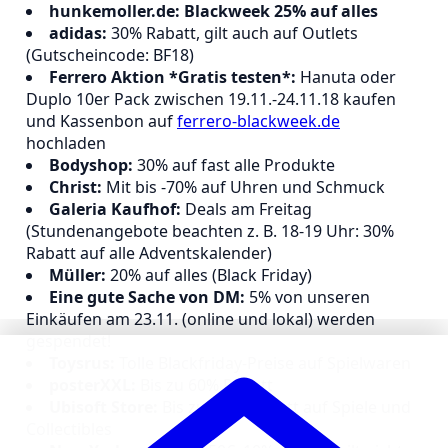
hunkemoller.de: Blackweek 25% auf alles
adidas:
30% Rabatt, gilt auch auf Outlets
(Gutscheincode: BF18)
Ferrero Aktion *Gratis testen*:
Hanuta oder
Duplo 10er Pack zwischen 19.11.-24.11.18 kaufen
und Kassenbon auf
ferrero-blackweek.de
hochladen
Bodyshop:
30% auf fast alle Produkte
Christ:
Mit bis -70% auf Uhren und Schmuck
Galeria Kaufhof:
Deals am Freitag
(Stundenangebote beachten z. B. 18-19 Uhr: 30%
Rabatt auf alle Adventskalender)
Müller:
20% auf alles (Black Friday)
Eine gute Sache von DM:
5% von unseren
Einkäufen am 23.11. (online und lokal) werden
gespendet!
Toysrus:
Tolle Blackfriday-Preise auf Spielwaren
posterXXL:
Bis zu 60% Rabatt
Ubisoft Store:
Bis zu 80 % Rabatt auf Spiele und
Collectibles