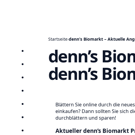
Startseite
›
denn’s Biomarkt – Aktuelle An
denn’s Bio
Startseite
denn’s Bio
Prospekte
Angebote
Anbieter
Blättern Sie online durch die neu
Suchen
einkaufen? Dann sollten Sie sich 
durchblättern und sparen!
Lieblingsprospekte
Aktueller denn’s Biomarkt Pr
Kompass