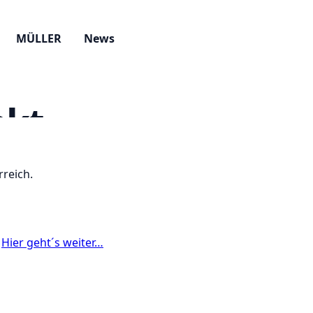
rreich.
!
Hier geht´s weiter…