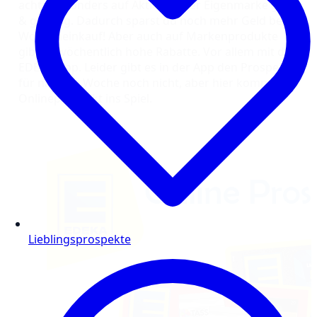
achte besonders auf Aktionen der Eigenmarke gut
& günstig. Dadurch sparst du noch mehr Geld beim
Wocheneinkauf! Aber auch auf Markenprodukte
gibt es wöchentlich hohe Rabatte. Vor allem mit der
EDEKA-App. Leider gibt es in der App den Prospekt
für nächste Woche noch nicht, aber hier kommt
Onlineprospekt ins Spiel.
Lieblingsprospekte