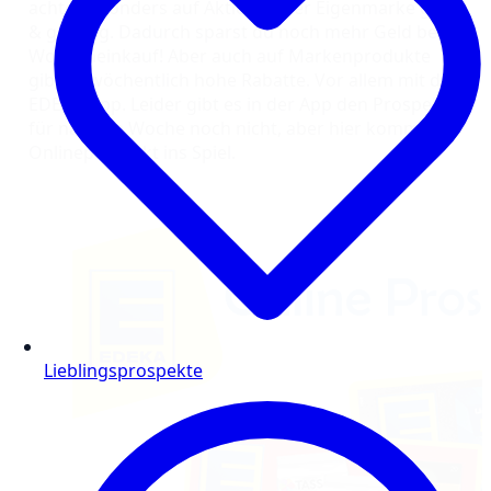
achte besonders auf Aktionen der Eigenmarke gut
& günstig. Dadurch sparst du noch mehr Geld beim
Wocheneinkauf! Aber auch auf Markenprodukte
gibt es wöchentlich hohe Rabatte. Vor allem mit der
EDEKA-App. Leider gibt es in der App den Prospekt
für nächste Woche noch nicht, aber hier kommt
Onlineprospekt ins Spiel.
Lieblingsprospekte