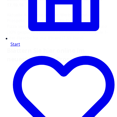
17.10.16
Aktuelle Angebote aus der Werbung und dem
Prospekt von Edeka Nord: Dr. Oetker Ristorante
Pizza verschiedene Sorten für 1.88€ statt 2,69 Euro
(30% gespart); Valensina Saft diverse Sorten jede 1-
Liter-Flasche für nur 89cent (1.59 Euro)
Start
Blättern Sie hier online im
neuesten Edeka Prospekt: