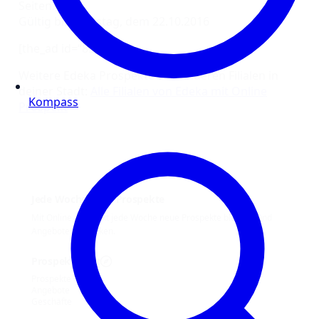
Seiten: 16
Gültig bis Samstag, dem 22.10.2016
[the_ad id=“8350″]
Weitere Edeka Prospekte von anderen Filialen in
deiner Stadt:
Alle Filialen von Edeka mit Online
Kompass
Prospekt
Jede Woche neue Prospekte
Mit Online Prospekt jede Woche neue Prospekte blättern und
Angebote entdecken.
Prospekt-Welt
Prospekte
Angebote
Geschäfte