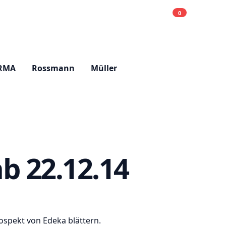
0
Einkaufsliste
Hell
RMA
Rossmann
Müller
b 22.12.14
ospekt von Edeka blättern.