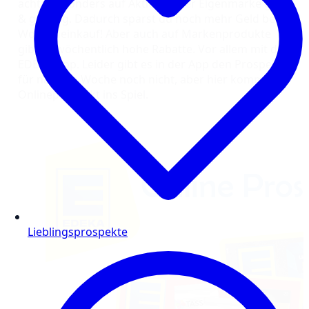
achte besonders auf Aktionen der Eigenmarke gut
& günstig. Dadurch sparst du noch mehr Geld beim
Wocheneinkauf! Aber auch auf Markenprodukte
gibt es wöchentlich hohe Rabatte. Vor allem mit der
EDEKA-App. Leider gibt es in der App den Prospekt
für nächste Woche noch nicht, aber hier kommt
Onlineprospekt ins Spiel.
Lieblingsprospekte