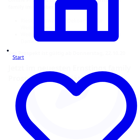
Online Prospekt und Angebote von Ernstings
family im Oktober 2020
Riesige Auswahl an Dekoartikel für
Weihnachten
Weihnachtliche Bekleidung für Kinder und
Damen
Der Prospekt ist gültig ab Donnerstag, 22.10.20
Start
Jetzt im neuesten Ernstings family
Prospekt online blättern