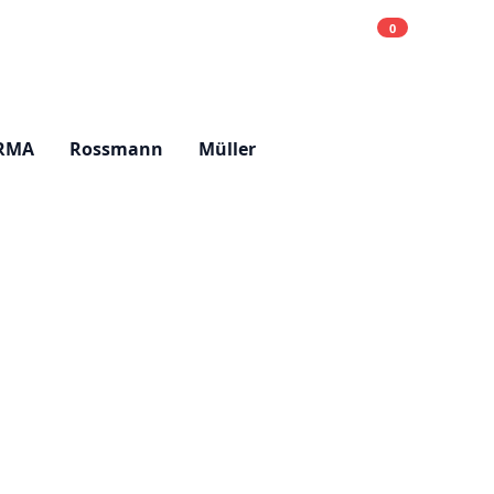
0
Einkaufsliste
Hell
RMA
Rossmann
Müller