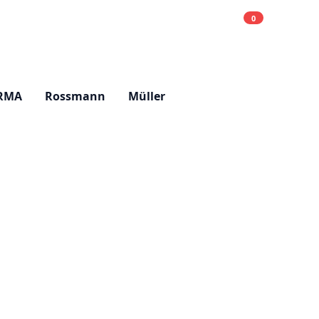
0
Einkaufsliste
Hell
RMA
Rossmann
Müller