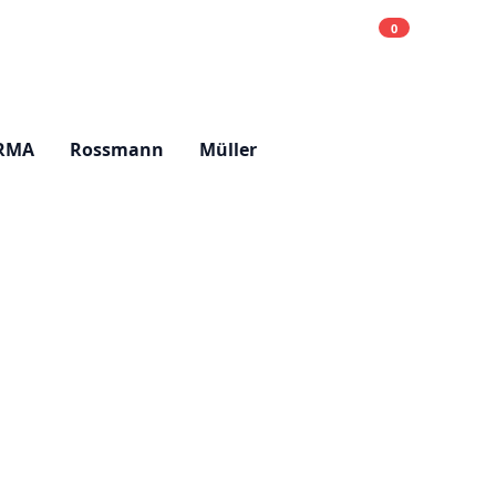
0
Einkaufsliste
Hell
RMA
Rossmann
Müller