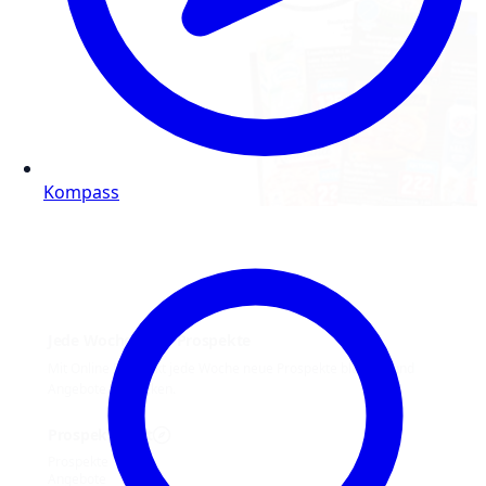
Kompass
Jede Woche neue Prospekte
Mit Online Prospekt jede Woche neue Prospekte blättern und
Angebote entdecken.
Prospekt-Welt
Prospekte
Angebote