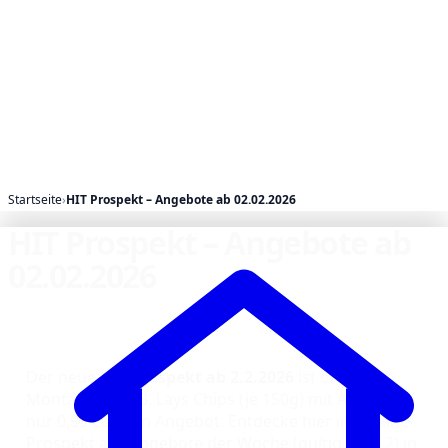
Startseite
›
HIT Prospekt – Angebote ab 02.02.2026
HIT Prospekt – Angebote ab
02.02.2026
Der neue
HIT Prospekt ab 2.2.2026
ist online. Ab
Montag sind z.B. Lays Chips (je 150g) mit App für
nur 0,99 Euro im Angebot. Entdecke hier im Online-
Prospekt alle Angebote der Woche (gültig bis 7.2) in