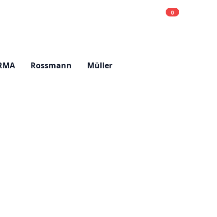
0
Einkaufsliste
Hell
RMA
Rossmann
Müller