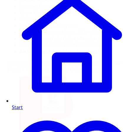
Pringles Chips 160-185g 1,69
Knorr Grillsauce 250ml 0,99
Maggi Fix 0,39
Lorenz Nic Nacs 110g 0,99
Bahlsen Comtess Kuchen 350g 1,59
25% Rabatt auf alle Leibniz Produkte
Backwaren-Aktionen: Butter Croissant 0,33
Ab Montag, 6.7.2026 im Angebot:
folgt…
Noch mehr Angebote von Kaufland in der Filiale ab
Do., 2.7. findest du oben im Online-Prospekt.
Start