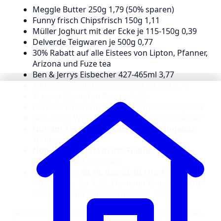
Meggle Butter 250g 1,79 (50% sparen)
Funny frisch Chipsfrisch 150g 1,11
Müller Joghurt mit der Ecke je 115-150g 0,39
Delverde Teigwaren je 500g 0,77
30% Rabatt auf alle Eistees von Lipton, Pfanner,
Arizona und Fuze tea
Ben & Jerrys Eisbecher 427-465ml 3,77
Milka Grosstafel 250-300g mit K-Card 2,77
Wagner Steinofen Pizza je 1,59
Backwaren Aktion: Bauernbaguette 300g 0,59
Non-Food: Weihnachtsdeko, Adventskalender
Nur am Freitag und Samstag im Angebot:
Toffifee 5x125g 4,44
Non-Food Artikel in der Filiale:
Parkside
Aktionsartikel und mehr
Ab Montag, 20.10. (bis 22.10.) im Angebot:
Nuii Stieleis 3er 1,99, Ehrmann Almighurt 470-
500g 0,99 und Capri Sonne 10er 2,49
Noch mehr Angebote von Kaufland in der Filiale ab