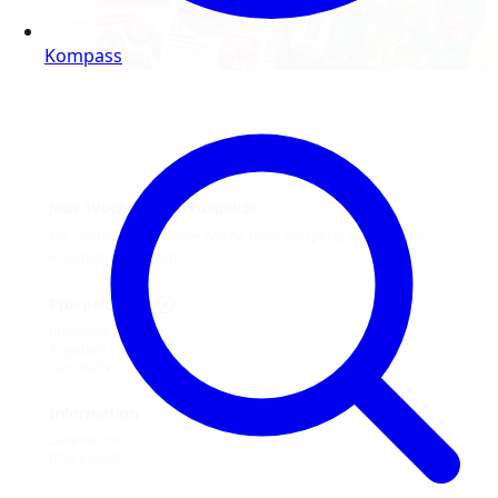
Kompass
Jede Woche neue Prospekte
Mit Online Prospekt jede Woche neue Prospekte blättern und
Angebote entdecken.
Prospekt-Welt
Prospekte
Angebote
Geschäfte
Information
Datenschutz
Impressum