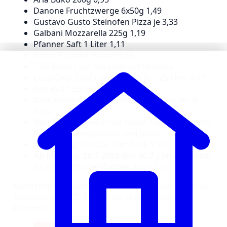
Danone Fruchtzwerge 6x50g 1,49
Gustavo Gusto Steinofen Pizza je 3,33
Galbani Mozzarella 225g 1,19
Pfanner Saft 1 Liter 1,11
Knorr Fix jeder Beutel 0,39
25% Rabatt auf alle Leibniz Produkte
Coca-Cola, Fanta oder Sprite je 1,25 Liter 0,99
Red Bull 0,25l nur 0,88
Backwaren Aktion: Berliner bzw. Krapfen je
0,33
Non-Food Artikel in der Filiale: Haushaltshelfer,
Pokemon Lizenzwaren und mehr
Ab Freitag:
Hanuta 10er-Pack 1,99
Ab Montag, 28.7.2025 (bis 30.7.) im Angebot:
K-Classic Frischei-Waffeln 250g 1.19
Noch mehr Angebote von Kaufland in der Filiale ab
Donnerstag, 24.7. findest du oben im Online-
Prospekt.