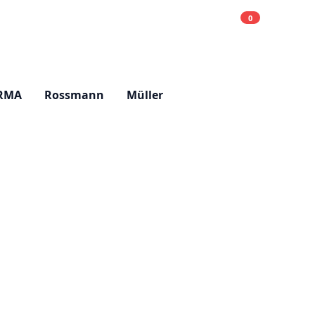
0
Einkaufsliste
Hell
RMA
Rossmann
Müller