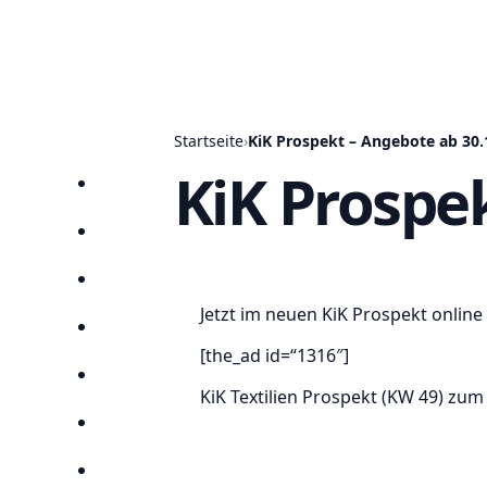
Startseite
›
KiK Prospekt – Angebote ab 30.
KiK Prospe
Startseite
Prospekte
Angebote
Jetzt im neuen KiK Prospekt online
Anbieter
[the_ad id=“1316″]
Suchen
KiK Textilien Prospekt (KW 49) zu
Lieblingsprospekte
Kompass