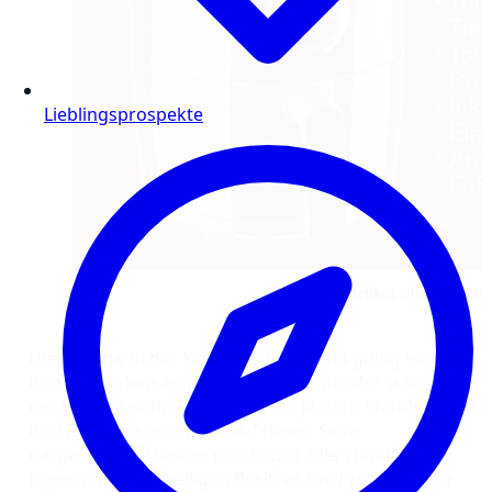
Lieblingsprospekte
Die Rabatte in der KODi-Werbung sind gültig von
und bis zu dem angegebenen Datum oder solange
der Vorrat reicht. Preise können je nach Standort
und Filiale variieren. Die auf dieser Seite
dargestellten Marken und Logos aller Händler sind
Eigentum der jeweiligen Besitzer. Die Produktbilder