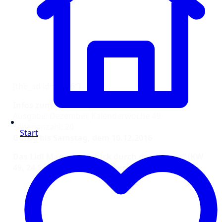
[the_ad id=“1316″]
Infos zum Lidl Prospekt vom 05.12.16
Ausgabe: Dezember, Kalenderwoche 49
Seitenanzahl: 20
Start
Gültig bis Samstag, dem 10.12.2016
Das Lidl Magazin „Schick durch den Winter“ (KW
49, 24 Seiten) online ansehen: