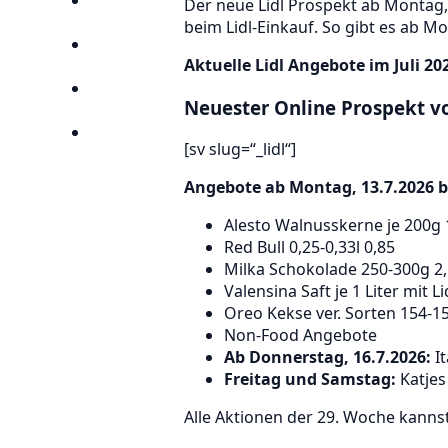
Der neue Lidl Prospekt ab Montag,
Anbieter
beim Lidl-Einkauf. So gibt es ab M
Suchen
Aktuelle Lidl Angebote im Juli 202
Lieblingsprospekte
Neuester Online Prospekt vo
Kompass
[sv slug=“_lidl“]
Angebote ab Montag, 13.7.2026 bei 
Alesto Walnusskerne je 200g 
Red Bull 0,25-0,33l 0,85
Milka Schokolade 250-300g 2
Valensina Saft je 1 Liter mit Li
Oreo Kekse ver. Sorten 154-15
Non-Food Angebote
Ab Donnerstag, 16.7.2026:
It
Freitag und Samstag:
Katjes
Alle Aktionen der 29. Woche kanns