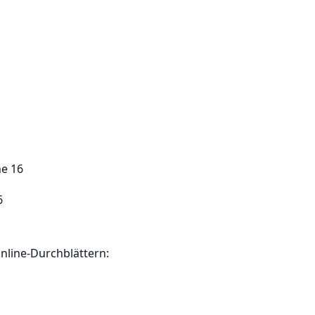
he 16
6
nline-Durchblättern: