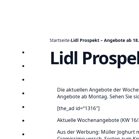
Startseite
›
Lidl Prospekt – Angebote ab 18
Lidl Prospe
Startseite
Prospekte
Angebote
Die aktuellen Angebote der Woche v
Anbieter
Angebote ab Montag. Sehen Sie sich
[the_ad id=“1316″]
Suchen
Aktuelle Wochenangebote (KW 16/20
Lieblingsprospekte
Aus der Werbung: Müller Joghurt mit
Kompass
Cremissimo versch. Sorten zum Knü