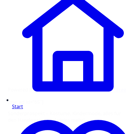
Powered by
Issuu
Publish for Free
[the_ad id=“65″]
Start
Sonderprospekt – Kostüme, Kindermode, alles für
den Handwerker und vieles mehr!