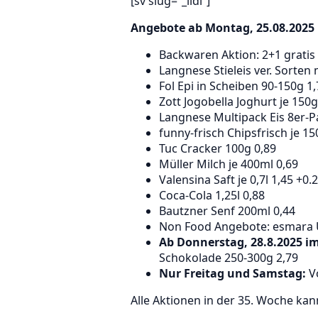
[sv slug=“_lidl“]
Angebote ab Montag, 25.08.2025 in
Backwaren Aktion: 2+1 gratis 
Langnese Stieleis ver. Sorten 
Fol Epi in Scheiben 90-150g 1
Zott Jogobella Joghurt je 150g
Langnese Multipack Eis 8er-P
funny-frisch Chipsfrisch je 15
Tuc Cracker 100g 0,89
Müller Milch je 400ml 0,69
Valensina Saft je 0,7l 1,45 +0
Coca-Cola 1,25l 0,88
Bautzner Senf 200ml 0,44
Non Food Angebote: esmara
Ab Donnerstag, 28.8.2025 i
Schokolade 250-300g 2,79
Nur Freitag und Samstag:
Vo
Alle Aktionen in der 35. Woche ka