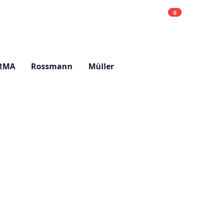
0
Einkaufsliste
Hell
RMA
Rossmann
Müller