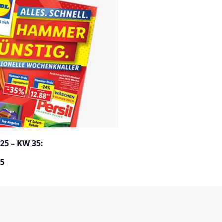
25 – KW 35:
25