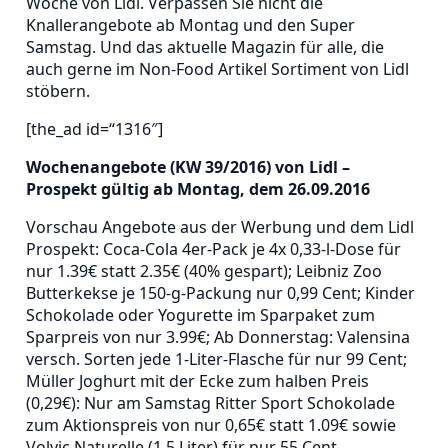
Woche von Lidl. Verpassen Sie nicht die
Knallerangebote ab Montag und den Super
Samstag. Und das aktuelle Magazin für alle, die
auch gerne im Non-Food Artikel Sortiment von Lidl
stöbern.
[the_ad id=“1316″]
Wochenangebote (KW 39/2016) von Lidl –
Prospekt gültig ab Montag, dem 26.09.2016
Vorschau Angebote aus der Werbung und dem Lidl
Prospekt: Coca-Cola 4er-Pack je 4x 0,33-l-Dose für
nur 1.39€ statt 2.35€ (40% gespart); Leibniz Zoo
Butterkekse je 150-g-Packung nur 0,99 Cent; Kinder
Schokolade oder Yogurette im Sparpaket zum
Sparpreis von nur 3.99€; Ab Donnerstag: Valensina
versch. Sorten jede 1-Liter-Flasche für nur 99 Cent;
Müller Joghurt mit der Ecke zum halben Preis
(0,29€): Nur am Samstag Ritter Sport Schokolade
zum Aktionspreis von nur 0,65€ statt 1.09€ sowie
Volvic Naturelle (1,5 Liter) für nur 55 Cent