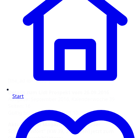
[the_ad id=“8350″]
Details zum Lidl Prospekt vom 26.09.2016
Start
Ausgabe: September 2016, Kalenderwoche 39
Seiten: 16
Gültig bis Samstag, dem 01.10.2016
Aktuelles Lidl Magazin „Wundervoller
Schlafkomfort“ (KW 39, 24 Seiten) jetzt zum
Online-Durchblättern: