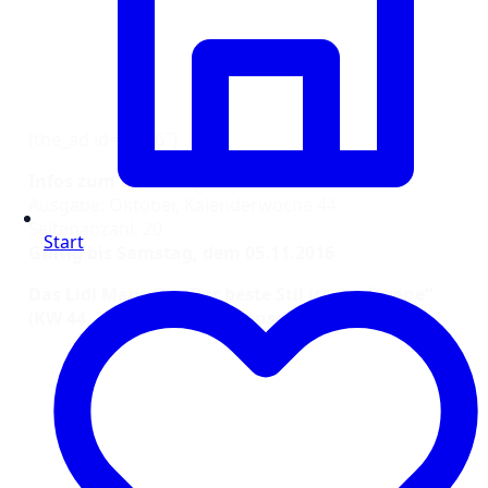
[the_ad id=“1316″]
Infos zum Lidl Prospekt vom 31.10.16
Ausgabe: Oktober, Kalenderwoche 44
Seitenanzahl: 20
Start
Gültig bis Samstag, dem 05.11.2016
Das Lidl Magazin „Der beste Stil ist der Eigene“
(KW 44, 24 Seiten) online ansehen: