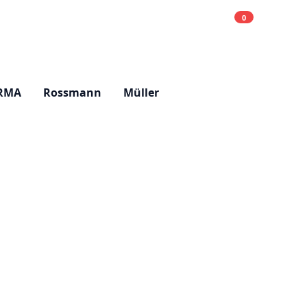
0
Einkaufsliste
Hell
RMA
Rossmann
Müller