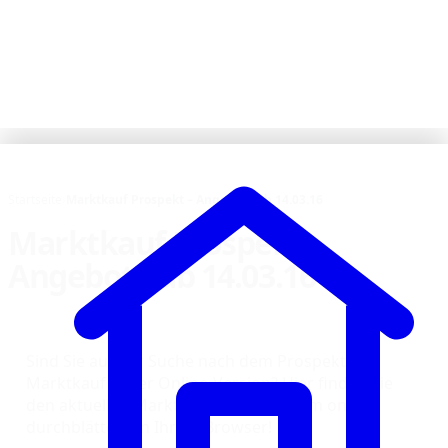
Startseite
›
Marktkauf Prospekt – Angebote ab 14.03.16
Marktkauf Prospekt –
Angebote ab 14.03.16
Sind Sie auf der Suche nach dem Prospekt von
Marktkauf in der Online-Version? Hier finden Sie
den aktuellen Marktkauf Prospekt zum online
durchblättern in Ihrem Browser!