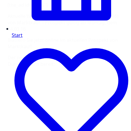
[the_ad id=“1316″]
Aktuelle Wochenangebote Vorschau (KW 11/2016)
von Marktkauf – Prospekt gültig ab Montag, dem
14.03.16
Start
Blättern Sie jetzt online im aktuellen Prospekt von
Marktkauf!
Der neue Marktkauf Prospekt steht zum Online-
Durchblättern bereit: