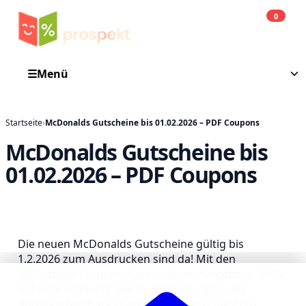
0
Einkauf
He
☰
Menü
Startseite
›
McDonalds Gutscheine bis 01.02.2026 – PDF Coupons
McDonalds Gutscheine bis
01.02.2026 – PDF Coupons
Die neuen McDonalds Gutscheine gültig bis
1.2.2026 zum Ausdrucken sind da! Mit den
McDonalds Coupons kannst du im September 2025
auf viele Produkte wie Nuggets, Burger und
Apfeltaschen bares Geld sparen. Jetzt die PLU-