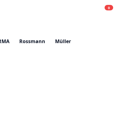
0
Einkaufsliste
Hell
RMA
Rossmann
Müller