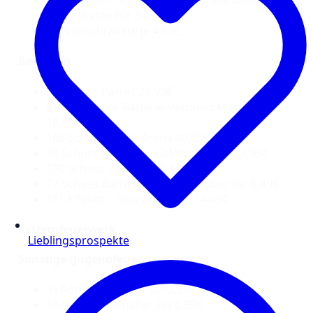
26-tlg. Misch-Sortiment Power Mix davon 10
Kopfraketen für 24,99€
1x Wunschrakete je 4,99€
Batterien
20 Schuss Parrot 29,99€
87 Effekte 3er-Batterie-Verbund Madness
18,99€
165 Schuss Battle Arena 49,99€
36 Schuss Batterie – Goldtresor für 12,99€
120 Schuss – Ludwig II. 13,49€
17 Schuss Batterie – Tropenzauber für 6,49€
111 Effekte – Spacecraft für 14,49€
Systemfeuerwerk
Lieblingsprospekte
Sonstige (Jugendfeuerwerk usw.)
3x Römisches Licht für 2,99€
10-tlg. China-Knaller Set 6,99€