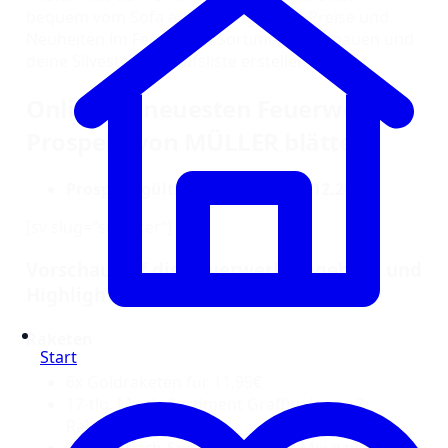
bequem vom Sofa aus die Angebote, Preise und
Neuheiten im Feuerwerk Sortiment anschauen und
deine Silvester-Einkaufsliste erstellen.
Online im neuesten Feuerwerk
Prospekt von MÜLLER blättern
Prospekt gültig ab Montag, 29.12.2025
[sv slug=“silvester“]
Vorschau auf die Feuerwerk Angebote und
Highlights 2025 bei MÜLLER:
Raketen
Start
6x Goldraketen für 11,99€
17-tlg. Misch-Sortiment Graffiti davon 7
Raketen für 11,99€