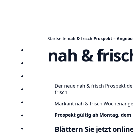
Startseite
›
nah & frisch Prospekt – Angebo
nah & frisc
Startseite
Prospekte
Angebote
Der neue nah & frisch Prospekt de
Anbieter
frisch!
Markant nah & frisch Wochenange
Suchen
Prospekt gültig ab Montag, dem 
Lieblingsprospekte
Blättern Sie jetzt onli
Kompass