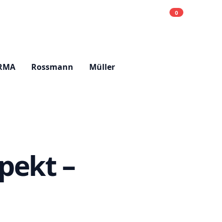
0
Einkaufsliste
Hell
RMA
Rossmann
Müller
pekt –