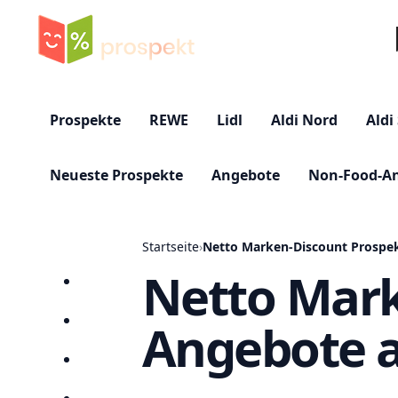
Su
Prospekte
REWE
Lidl
Aldi Nord
Aldi
Neueste Prospekte
Angebote
Non-Food-A
Startseite
›
Netto Marken-Discount Prospek
Netto Mark
Startseite
Angebote a
Prospekte
Angebote