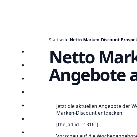
Startseite
›
Netto Marken-Discount Prospek
Netto Mark
Startseite
Angebote a
Prospekte
Angebote
Anbieter
Jetzt die aktuellen Angebote der 
Suchen
Marken-Discount entdecken!
Lieblingsprospekte
[the_ad id=“1316″]
Kompass
Vorschau auf die Wochenangebote 