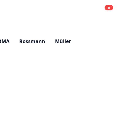
0
Einkaufsliste
Hell
RMA
Rossmann
Müller