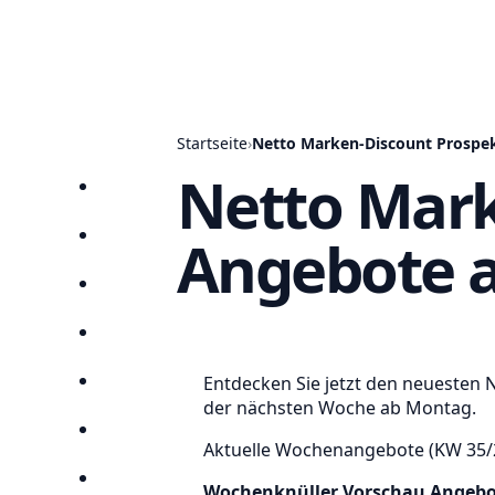
Startseite
›
Netto Marken-Discount Prospek
Netto Mark
Startseite
Angebote a
Prospekte
Angebote
Anbieter
Entdecken Sie jetzt den neuesten 
Suchen
der nächsten Woche ab Montag.
Lieblingsprospekte
Aktuelle Wochenangebote (KW 35/2
Kompass
Wochenknüller Vorschau Angebo