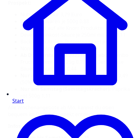
Prospekt:
Nutella 825g nur 3,79 Euro
Barilla Teigwaren je 500g 0,88
25% Rabatt auf alle Knorr Produkte
Develey Feinkost-Sauce je 250ml mit App 1,11
Backwaren Aktion: Buttercroissant je 0,39
Non-Food Angebote in der Filiale
Ab Donnerstag, 7.8.2025 im Angebot:
Haribo
Fruchtgummi 160-225g 0,79 und Der Grosse
Bauer Joghurt 250g 0,44
Nur am Freitag:
Müller Buttermilch 500g 0,49
(50% sparen)
Nur am Samstag (Samstagskracher):
Paprika
rot 500g 1,11
Start
Alle Wochenangebote ab Mo. kannst du oben
bequem im Online-Prospekt entdecken.
Infos zur Netto Werbung KW 32/2025:
Gültig bis Samstag, 09.08.25