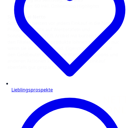
Seiten: 60 inkl. Onlineshop Highlights
Sparen bei Netto
Schaue am besten vor jedem Einkauf in die Netto
Prospekte. Achte auf Werbetafeln und
Sonderangebote (z.B. Artikel mit kurzen MHD) in
den Filialen. Markenprodukte lohnen sich meist nur,
wenn sie im Angebot sind. Eigenmarken sind für
den Geldbeutel die bessere Wahl. Mit Coupons und
anderen Aktionen kann beim Wocheneinkauf
ebenfalls gut gespart werden.
Lieblingsprospekte