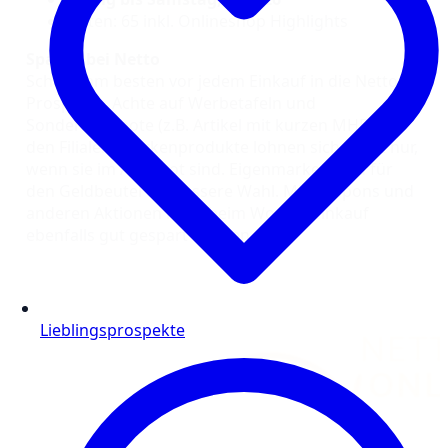
Seiten: 65 inkl. Onlineshop Highlights
Sparen bei Netto
Schaue am besten vor jedem Einkauf in die Netto
Prospekte. Achte auf Werbetafeln und
Sonderangebote (z.B. Artikel mit kurzen MHD) in
den Filialen. Markenprodukte lohnen sich meist nur,
wenn sie im Angebot sind. Eigenmarken sind für
den Geldbeutel die bessere Wahl. Mit Coupons und
anderen Aktionen kann beim Wocheneinkauf
ebenfalls gut gespart werden.
Lieblingsprospekte